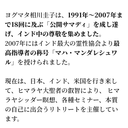
ヨグマタ相川圭子は、
1991年～2007年ま
で18回に及ぶ「公開サマディ」を成し遂
げ、インド中の尊敬を集めました
。
2007年にはインド最大の霊性協会より
最
高指導者の称号「マハ・マンダレシュワ
ル」
を授けられました。
現在は、日本、インド、米国を行き来し
て、ヒマラヤ大聖者の叡智により、 ヒマ
ラヤシッダー瞑想、各種セミナー、本質
の自己に出会うリトリートを主催してい
ます。