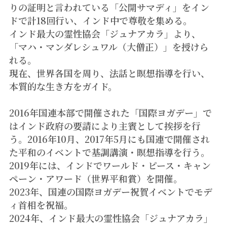
りの証明と言われている「公開サマディ」をイン
ドで計18回行い、インド中で尊敬を集める。
インド最大の霊性協会「ジュナアカラ」より、
「マハ・マンダレシュワル（大僧正）」を授けら
れる。
現在、世界各国を周り、法話と瞑想指導を行い、
本質的な生き方をガイド。
2016年国連本部で開催された「国際ヨガデー」で
はインド政府の要請により主賓として挨拶を行
う。2016年10月、2017年5月にも国連で開催され
た平和のイベントで基調講演・瞑想指導を行う。
2019年には、インドでワールド・ピース・キャン
ペーン・アワード（世界平和賞）を開催。
2023年、国連の国際ヨガデー祝賀イベントでモデ
ィ首相を祝福。
2024年、インド最大の霊性協会「ジュナアカラ」