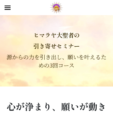
国際ヨガデー2026
ヒマラヤ目覚めのセミナー
ヒマラヤ大聖者の
目覚めのプレ講座
引き寄せセミナー
映画上映会
源からの力を引き出し、願いを叶えるた
テレビ出演
めの3回コース
オンラインサロン
平和の祭典2026
心が浄まり、願いが動き
入会のご案内