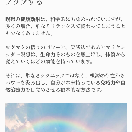
アップする
瞑想の健康効果
は、科学的にも認められていますが、
多くの場合、単なるリラックスで終わってしまうこと
も少なくありません。
ヨグマタの悟りのパワーと、実践法であるヒマラヤシ
ッダー瞑想は、
生命力
そのものを底上げし、
体質
から
変えていくほどの効能を持っています。
それは、単なるテクニックではなく、根源の存在から
パワーを汲み出し、自分が本来持っている
免疫力や自
然治癒力
を目覚めさせる根本的な方法です。