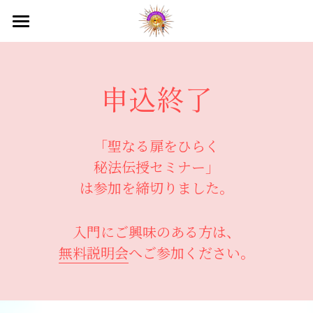
国際ヨガデー2026
ヒマラヤ目覚めのセミナー
申込終了
目覚めのプレ講座
「聖なる扉をひらく
映画上映会
秘法伝授セミナー」
テレビ出演
は参加を締切りました。
オンラインサロン
入門にご興味のある方は、
平和の祭典2026
無料説明会
へご参加ください。
入会のご案内