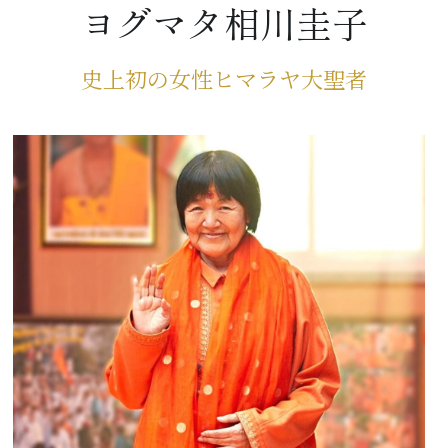
ヨグマタ相川圭子
史上初の女性ヒマラヤ大聖者