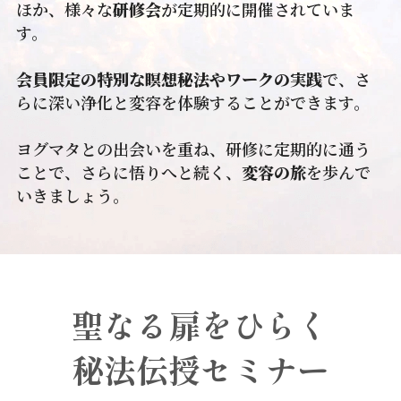
ほか、様々な
研修会
が定期的に開催されていま
す。
会員限定の特別な瞑想秘法やワークの実践
で、さ
らに深い浄化と変容を体験することができます。
ヨグマタとの出会いを重ね、研修に定期的に通う
ことで、さらに悟りへと続く、
変容の旅
を歩んで
いきましょう。
聖なる扉をひらく
秘法
伝授セミナー