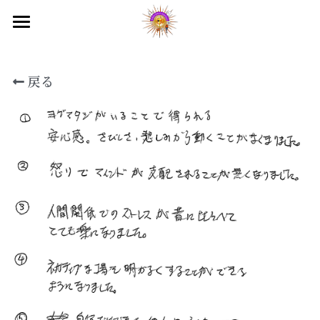
国際ヨガデー2026
戻る
ヒマラヤ目覚めのセミナー
目覚めのプレ講座
映画上映会
テレビ出演
オンラインサロン
入会のご案内