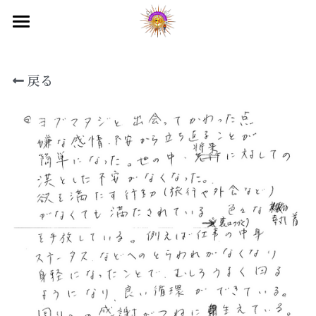
国際ヨガデー2026
戻る
ヒマラヤ目覚めのセミナー
目覚めのプレ講座
映画上映会
テレビ出演
オンラインサロン
平和の祭典2026
入会のご案内