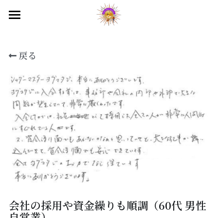
国際ヨガデー2026
戻る
ヒマラヤ目覚めのセミナー
目覚めのプレ講座
映画上映会
テレビ出演
オンラインサロン
入会のご案内
会社の採用や資金繰りも順調（60代 男性
自営業）