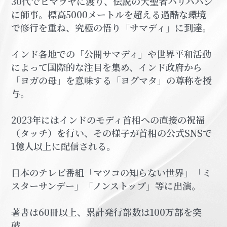
30代でヒマラヤに渡り、伝説の大聖者ハリババジ
に師事。標高5000メートルを超える過酷な環境
で修行を重ね、究極の悟り「サマディ」に到達。
インド各地での「公開サマディ」や世界平和活動
によって国際的な注目を集め、インド政府から
「ヨガの母」を意味する「ヨグマタ」の尊称を授
与。
2023年にはインドのモディ首相への直接の祝福
（タッチ）を行い、その様子が首相の公式SNSで
1億人以上に配信される。
日本のテレビ番組「マツコの知らない世界」「ミ
スターサンデー」「ノンストップ」等に出演。
著書は60冊以上、累計発行部数は100万部を突
破。