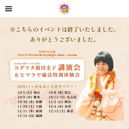
国際ヨガデー2026
※こちらのイベントは終了いたしました。
ヒマラヤ目覚めのセミナー
ありがとうございました。
目覚めのプレ講座
映画上映会
テレビ出演
オンラインサロン
入会のご案内