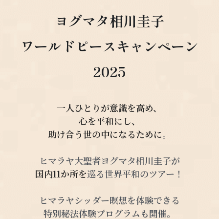
ヨグマタ相川圭子
ワールドピースキャンペーン
2025
一人ひとりが意識を高め、
心を平和にし、
助け合う世の中になるために
。
ヒマラヤ大聖者ヨグマタ相川圭子が
国内11か所を
巡る世界平和のツアー！
ヒマラヤシッダー瞑想を体験できる
特別秘法体験プログラムも開催。