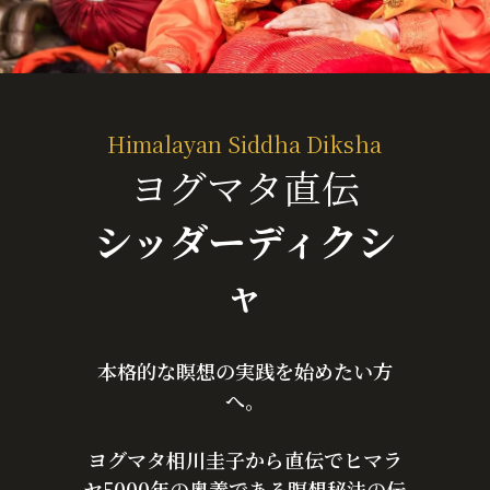
Himalayan Siddha Diksha
ヨグマタ直伝
シッダーディクシ
ャ
本格的な瞑想の実践を始めたい方
へ。
ヨグマタ相川圭子から直伝でヒマラ
ヤ5000年の奥義である瞑想秘法の伝