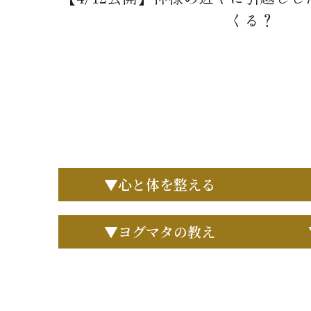
くる？
▼心と体を整える
▼ヨグマタの教え