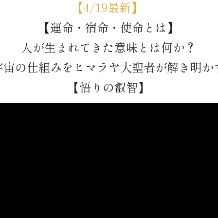
【4/19最新】
【運命・宿命・使命とは】
人が生まれてきた意味とは何か？
宇宙の仕組みをヒマラヤ大聖者が解き明か
【悟りの叡智】